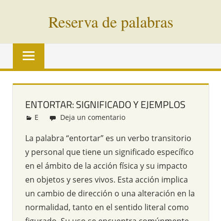
Saltar
Reserva de palabras
al
contenido
Palabras
en
vías
de
extinción
ENTORTAR: SIGNIFICADO Y EJEMPLOS
de
E
Redacción
Deja un comentario
todo
el
La palabra “entortar” es un verbo transitorio
mundo
y personal que tiene un significado específico
en el ámbito de la acción física y su impacto
en objetos y seres vivos. Esta acción implica
un cambio de dirección o una alteración en la
normalidad, tanto en el sentido literal como
figurado. Su uso se encuentra comúnmente