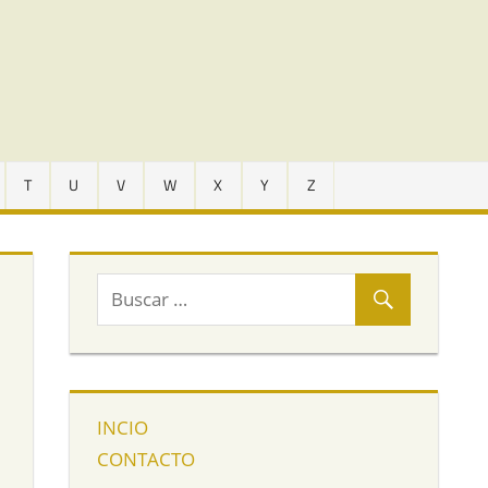
T
U
V
W
X
Y
Z
INCIO
CONTACTO