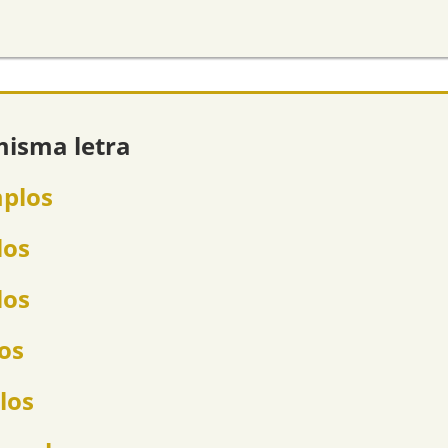
misma letra
mplos
los
los
los
los