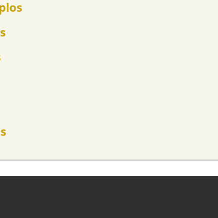
plos
s
s
s
os