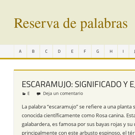
Saltar
al
Reserva de palabras
contenido
Palabras
en
A
B
C
D
E
F
G
H
I
vías
de
extinción
de
ESCARAMUJO: SIGNIFICADO Y 
todo
el
E
Redacción
Deja un comentario
mundo
La palabra “escaramujo” se refiere a una planta
conocida científicamente como Rosa canina. Esta
galabardera, es famosa por sus bayas rojas y su 
principalmente con este arbusto espinoso, el tér