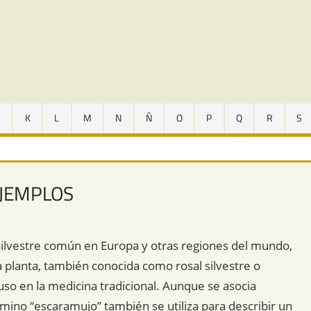
J
K
L
M
N
Ñ
O
P
Q
R
S
EJEMPLOS
 silvestre común en Europa y otras regiones del mundo,
 planta, también conocida como rosal silvestre o
uso en la medicina tradicional. Aunque se asocia
mino “escaramujo” también se utiliza para describir un