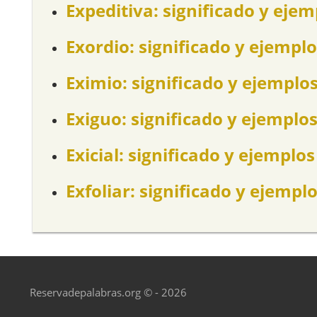
Expeditiva: significado y ejem
Exordio: significado y ejemplo
Eximio: significado y ejemplo
Exiguo: significado y ejemplo
Exicial: significado y ejemplos
Exfoliar: significado y ejempl
Reservadepalabras.org © - 2026