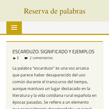
Saltar
Reserva de palabras
al
contenido
Palabras
en
vías
de
extinción
ESCARDUZO: SIGNIFICADO Y EJEMPLOS
de
E
Redacción
2 comentarios
todo
el
La palabra “escarduzo” es una voz arcaica
mundo
que parece haber desaparecido del uso
común durante el transcurso del tiempo,
aunque mantuvo un lugar destacado en la
literatura y la vida cotidiana rural española en
épocas pasadas. Se refiere a un elemento
que esencialmente desempeñaba un papel