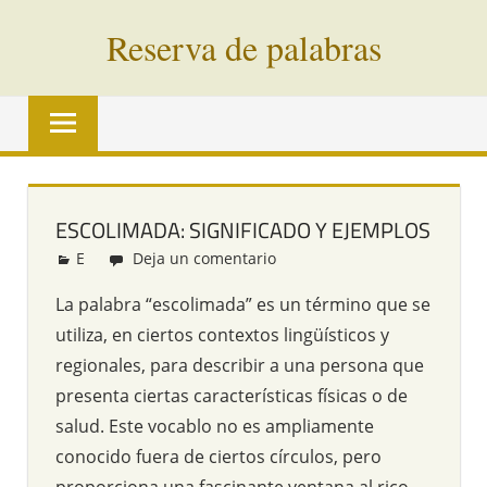
Saltar
Reserva de palabras
al
contenido
Palabras
en
vías
de
extinción
ESCOLIMADA: SIGNIFICADO Y EJEMPLOS
de
E
Redacción
Deja un comentario
todo
el
La palabra “escolimada” es un término que se
mundo
utiliza, en ciertos contextos lingüísticos y
regionales, para describir a una persona que
presenta ciertas características físicas o de
salud. Este vocablo no es ampliamente
conocido fuera de ciertos círculos, pero
proporciona una fascinante ventana al rico