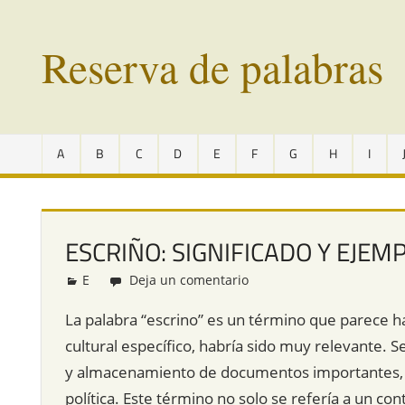
Saltar
al
Reserva de palabras
contenido
Palabras
en
A
B
C
D
E
F
G
H
I
vías
de
extinción
de
ESCRIÑO: SIGNIFICADO Y EJEM
todo
el
E
Redacción
Deja un comentario
mundo
La palabra “escrino” es un término que parece h
cultural específico, habría sido muy relevante. 
y almacenamiento de documentos importantes, en 
política. Este término no solo se refería a un c