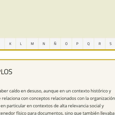
J
K
L
M
N
Ñ
O
P
Q
R
S
PLOS
aber caído en desuso, aunque en un contexto histórico y
Se relaciona con conceptos relacionados con la organización
particular en contextos de alta relevancia social y
ontenedor físico para documentos, sino que también llevaba