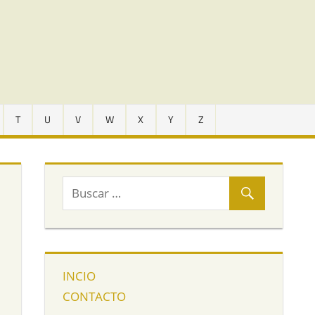
T
U
V
W
X
Y
Z
INCIO
CONTACTO