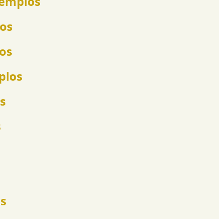
jemplos
los
los
plos
s
s
s
os