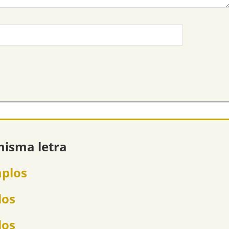
misma letra
mplos
los
los