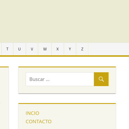
T
U
V
W
X
Y
Z
n
INCIO
CONTACTO