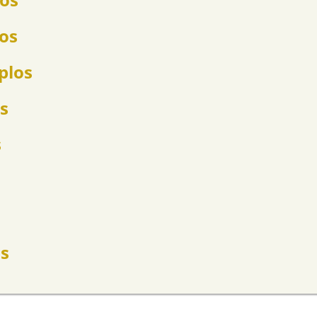
los
plos
s
s
s
os