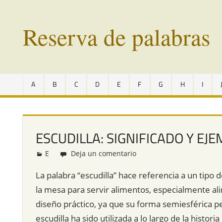
Saltar
al
Reserva de palabras
contenido
Palabras
en
A
B
C
D
E
F
G
H
I
vías
de
extinción
de
ESCUDILLA: SIGNIFICADO Y EJ
todo
el
E
Redacción
Deja un comentario
mundo
La palabra “escudilla” hace referencia a un tipo d
la mesa para servir alimentos, especialmente ali
diseño práctico, ya que su forma semiesférica pe
escudilla ha sido utilizada a lo largo de la histor