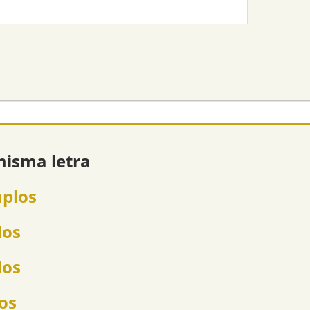
misma letra
mplos
los
los
los