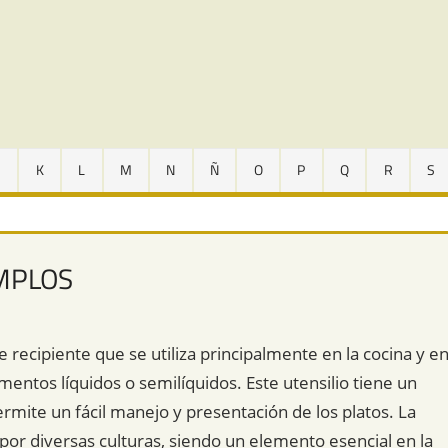
J
K
L
M
N
Ñ
O
P
Q
R
S
EMPLOS
e recipiente que se utiliza principalmente en la cocina y e
mentos líquidos o semilíquidos. Este utensilio tiene un
rmite un fácil manejo y presentación de los platos. La
ia por diversas culturas, siendo un elemento esencial en la