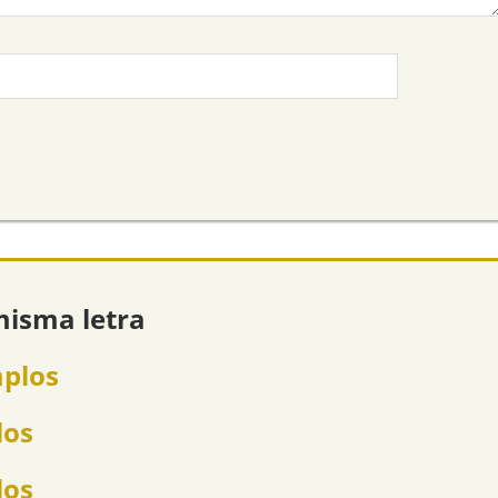
misma letra
mplos
los
los