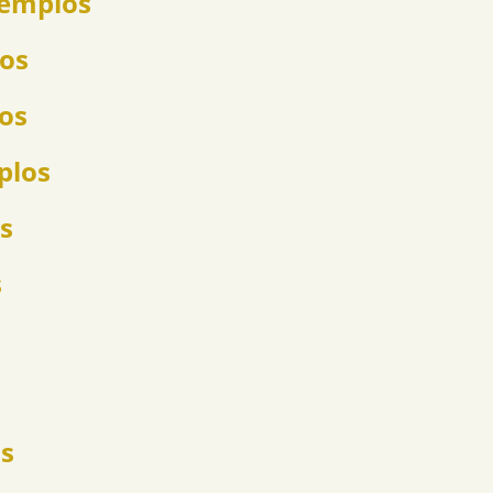
jemplos
los
los
plos
s
s
s
os