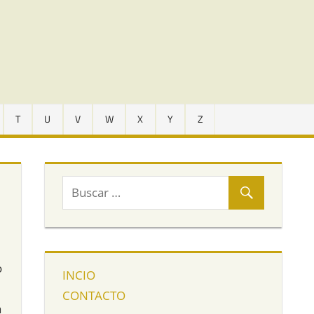
T
U
V
W
X
Y
Z
o
INCIO
CONTACTO
a