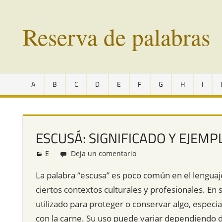
Saltar
al
Reserva de palabras
contenido
Palabras
en
A
B
C
D
E
F
G
H
I
vías
de
extinción
de
ESCUSÁ: SIGNIFICADO Y EJEMP
todo
el
E
Redacción
Deja un comentario
mundo
La palabra “escusa” es poco común en el lenguaje
ciertos contextos culturales y profesionales. En
utilizado para proteger o conservar algo, especi
con la carne. Su uso puede variar dependiendo d