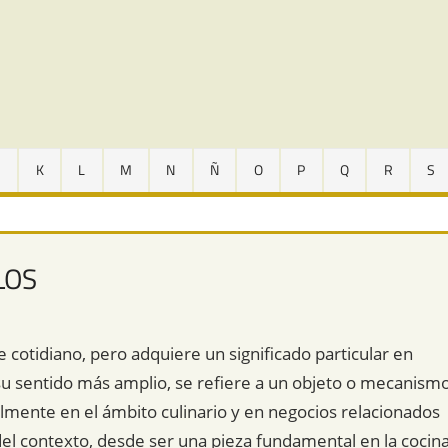
J
K
L
M
N
Ñ
O
P
Q
R
S
LOS
 cotidiano, pero adquiere un significado particular en
 su sentido más amplio, se refiere a un objeto o mecanism
almente en el ámbito culinario y en negocios relacionados
el contexto, desde ser una pieza fundamental en la cocin