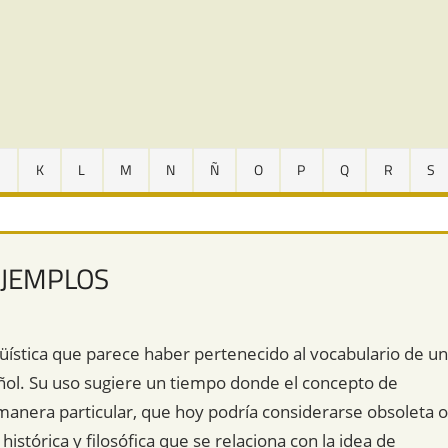
J
K
L
M
N
Ñ
O
P
Q
R
S
EJEMPLOS
güística que parece haber pertenecido al vocabulario de un
añol. Su uso sugiere un tiempo donde el concepto de
manera particular, que hoy podría considerarse obsoleta o
stórica y filosófica que se relaciona con la idea de