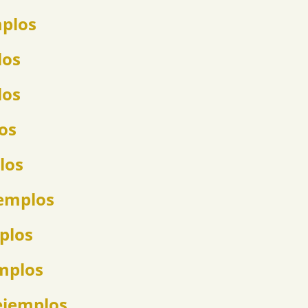
mplos
los
los
los
los
jemplos
mplos
emplos
ejemplos