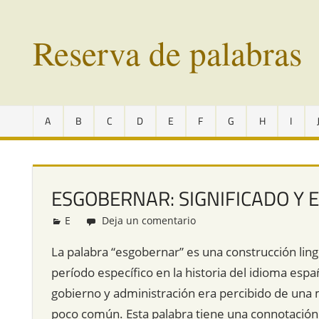
Saltar
al
Reserva de palabras
contenido
Palabras
en
A
B
C
D
E
F
G
H
I
vías
de
extinción
de
ESGOBERNAR: SIGNIFICADO Y 
todo
el
E
Redacción
Deja un comentario
mundo
La palabra “esgobernar” es una construcción lin
período específico en la historia del idioma esp
gobierno y administración era percibido de una 
poco común. Esta palabra tiene una connotación hi