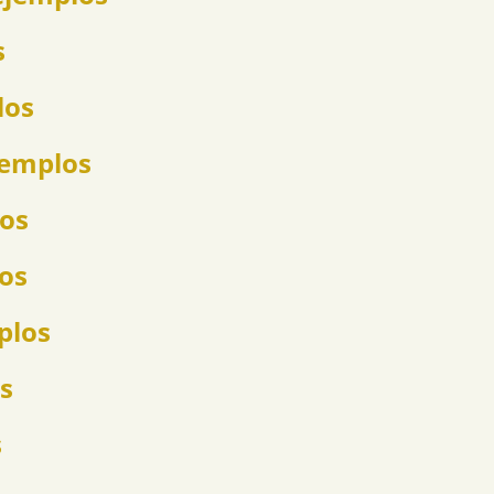
s
los
jemplos
los
los
plos
s
s