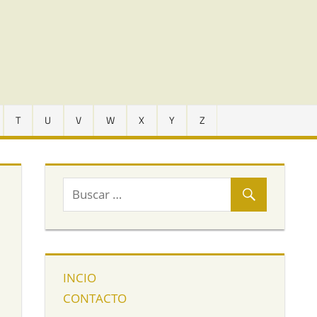
T
U
V
W
X
Y
Z
INCIO
CONTACTO