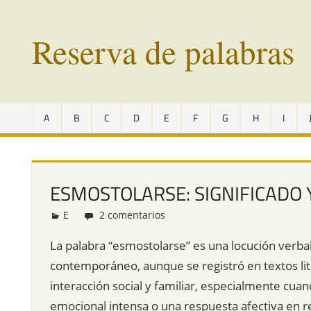
Saltar
al
Reserva de palabras
contenido
Palabras
en
A
B
C
D
E
F
G
H
I
vías
de
extinción
de
ESMOSTOLARSE: SIGNIFICADO 
todo
el
E
Redacción
2 comentarios
mundo
La palabra “esmostolarse” es una locución verba
contemporáneo, aunque se registró en textos lit
interacción social y familiar, especialmente cua
emocional intensa o una respuesta afectiva en re