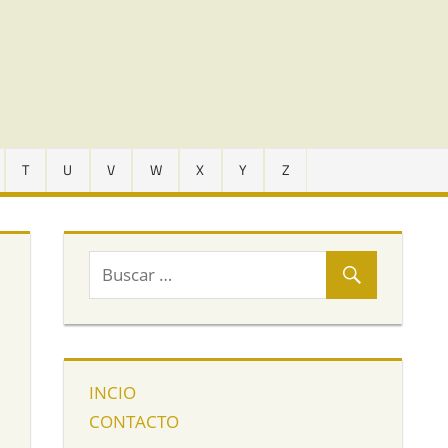
T
U
V
W
X
Y
Z
INCIO
CONTACTO