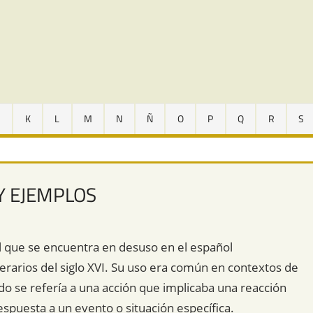
J
K
L
M
N
Ñ
O
P
Q
R
S
Y EJEMPLOS
l que se encuentra en desuso en el español
erarios del siglo XVI. Su uso era común en contextos de
ndo se refería a una acción que implicaba una reacción
spuesta a un evento o situación específica.