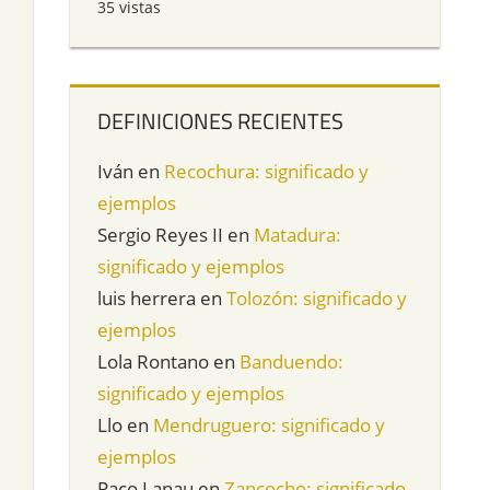
35 vistas
DEFINICIONES RECIENTES
Iván
en
Recochura: significado y
ejemplos
Sergio Reyes II
en
Matadura:
significado y ejemplos
luis herrera
en
Tolozón: significado y
ejemplos
Lola Rontano
en
Banduendo:
significado y ejemplos
Llo
en
Mendruguero: significado y
ejemplos
Paco Lanau
en
Zancocho: significado