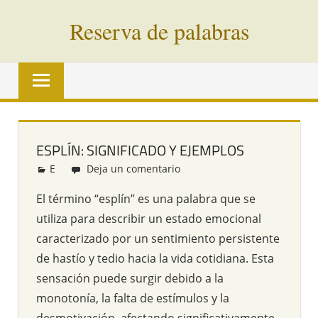
Saltar
Reserva de palabras
al
contenido
Palabras
en
vías
de
extinción
ESPLÍN: SIGNIFICADO Y EJEMPLOS
de
E
Redacción
Deja un comentario
todo
el
El término “esplín” es una palabra que se
mundo
utiliza para describir un estado emocional
caracterizado por un sentimiento persistente
de hastío y tedio hacia la vida cotidiana. Esta
sensación puede surgir debido a la
monotonía, la falta de estímulos y la
desmotivación, afectando significativamente