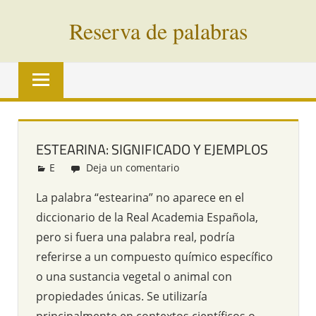
Saltar
Reserva de palabras
al
contenido
Palabras
en
vías
de
extinción
ESTEARINA: SIGNIFICADO Y EJEMPLOS
de
E
Redacción
Deja un comentario
todo
el
La palabra “estearina” no aparece en el
mundo
diccionario de la Real Academia Española,
pero si fuera una palabra real, podría
referirse a un compuesto químico específico
o una sustancia vegetal o animal con
propiedades únicas. Se utilizaría
principalmente en contextos científicos o