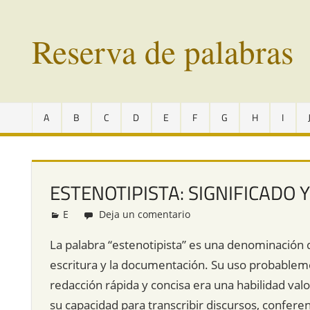
Saltar
al
Reserva de palabras
contenido
Palabras
en
A
B
C
D
E
F
G
H
I
vías
de
extinción
de
ESTENOTIPISTA: SIGNIFICADO 
todo
el
E
Redacción
Deja un comentario
mundo
La palabra “estenotipista” es una denominación q
escritura y la documentación. Su uso probablem
redacción rápida y concisa era una habilidad valo
su capacidad para transcribir discursos, confere