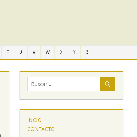
T
U
V
W
X
Y
Z
INCIO
CONTACTO
s