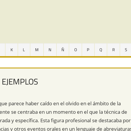
J
K
L
M
N
Ñ
O
P
Q
R
S
Y EJEMPLOS
ue parece haber caído en el olvido en el ámbito de la
ente se centraba en un momento en el que la técnica de
rada y específica. Esta figura profesional se destacaba por
ncias y otros eventos orales en un lenguaje de abreviatura