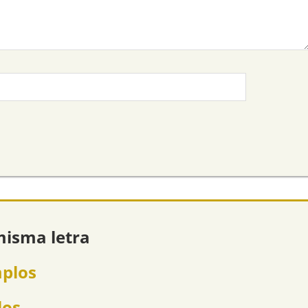
misma letra
mplos
los