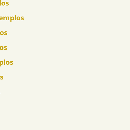
los
jemplos
los
los
plos
s
s
s