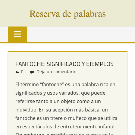
Saltar
Reserva de palabras
al
contenido
Palabras
en
vías
de
extinción
FANTOCHE: SIGNIFICADO Y EJEMPLOS
de
F
Redacción
Deja un comentario
todo
el
El término “fantoche” es una palabra rica en
mundo
significados y usos variados, que puede
referirse tanto a un objeto como a un
individuo. En su acepción más básica, un
fantoche es un títere o muñeco que se utiliza
en espectáculos de entretenimiento infantil.
Sin embargo, a medida que se avanza en la