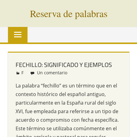
Saltar
Reserva de palabras
al
contenido
Palabras
en
vías
de
extinción
FECHILLO: SIGNIFICADO Y EJEMPLOS
de
F
Redacción
Un comentario
todo
el
La palabra “fechillo” es un término que en el
mundo
contexto histórico del español antiguo,
particularmente en la España rural del siglo
XVI, fue empleada para referirse a un tipo de
acuerdo o compromiso con fecha específica.
Este término se utilizaba comúnmente en el
ámbito agrícola y pastoral para regular