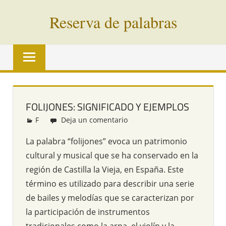
Saltar
Reserva de palabras
al
contenido
Palabras
en
vías
de
extinción
FOLIJONES: SIGNIFICADO Y EJEMPLOS
de
F
Redacción
Deja un comentario
todo
el
La palabra “folijones” evoca un patrimonio
mundo
cultural y musical que se ha conservado en la
región de Castilla la Vieja, en España. Este
término es utilizado para describir una serie
de bailes y melodías que se caracterizan por
la participación de instrumentos
tradicionales como la arpa, el violín y la