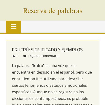
Saltar
Reserva de palabras
al
contenido
Palabras
en
vías
de
extinción
FRUFRÚ: SIGNIFICADO Y EJEMPLOS
de
F
Redacción
Deja un comentario
todo
el
La palabra “frufru” es una voz que se
mundo
encuentra en desuso en el español, pero que
en su tiempo fue utilizada para describir
ciertos fenómenos o estados emocionales
específicos. Aunque no se registra en los
diccionarios contemporáneos, es probable
que su uso se limitara a contextos literarios o