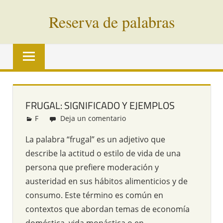
Saltar
Reserva de palabras
al
contenido
Palabras
en
vías
de
extinción
FRUGAL: SIGNIFICADO Y EJEMPLOS
de
F
Redacción
Deja un comentario
todo
el
La palabra “frugal” es un adjetivo que
mundo
describe la actitud o estilo de vida de una
persona que prefiere moderación y
austeridad en sus hábitos alimenticios y de
consumo. Este término es común en
contextos que abordan temas de economía
doméstica, vida monástica o en