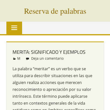
Saltar
Reserva de palabras
al
contenido
Palabras
en
vías
de
extinción
MERITA: SIGNIFICADO Y EJEMPLOS
de
M
Redacción
Deja un comentario
todo
el
La palabra “meritar” es un verbo que se
mundo
utiliza para describir situaciones en las que
alguien realiza acciones que merecen
reconocimiento o apreciación por su valor
intrínseco. Este término puede aplicarse
tanto en contextos generales de la vida
cotidiana como en ámbitos específicos como