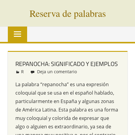
Saltar
Reserva de palabras
al
contenido
Palabras
en
vías
de
extinción
REPANOCHA: SIGNIFICADO Y EJEMPLOS
de
R
Redacción
Deja un comentario
todo
el
La palabra “repanocha” es una expresión
mundo
coloquial que se usa en el español hablado,
particularmente en España y algunas zonas
de América Latina. Esta palabra es una forma
muy coloquial y colorida de expresar que
algo o alguien es extraordinario, ya sea de
una manera muy positiva o, por el contrario,