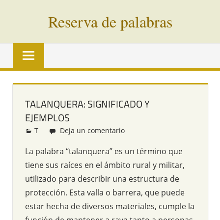
Saltar
Reserva de palabras
al
contenido
Palabras
en
vías
de
extinción
TALANQUERA: SIGNIFICADO Y
de
EJEMPLOS
todo
el
T
Redacción
Deja un comentario
mundo
La palabra “talanquera” es un término que
tiene sus raíces en el ámbito rural y militar,
utilizado para describir una estructura de
protección. Esta valla o barrera, que puede
estar hecha de diversos materiales, cumple la
función de mantener a raya tanto a personas