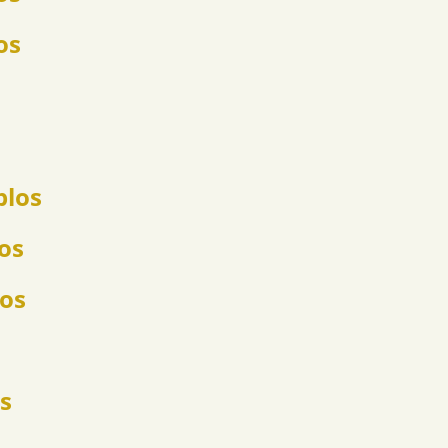
os
plos
los
los
s
s