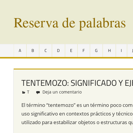
Saltar
al
Reserva de palabras
contenido
Palabras
en
A
B
C
D
E
F
G
H
I
vías
de
extinción
de
TENTEMOZO: SIGNIFICADO Y E
todo
el
T
Redacción
Deja un comentario
mundo
El término “tentemozo” es un término poco comú
uso significativo en contextos prácticos y técni
utilizado para estabilizar objetos o estructuras 