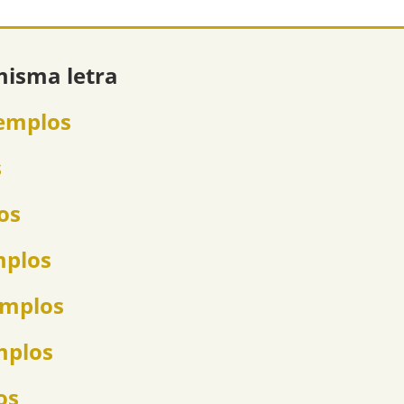
misma letra
jemplos
s
os
mplos
emplos
mplos
os