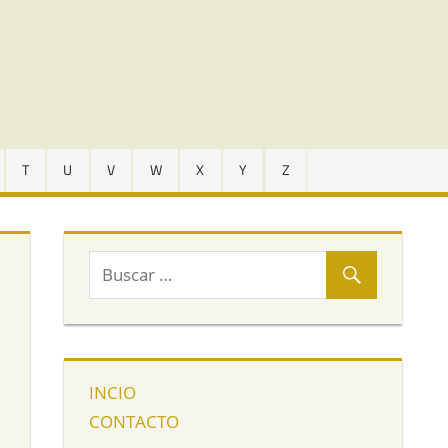
T
U
V
W
X
Y
Z
INCIO
CONTACTO