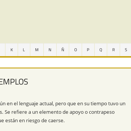
J
K
L
M
N
Ñ
O
P
Q
R
S
JEMPLOS
n en el lenguaje actual, pero que en su tiempo tuvo un
cos. Se refiere a un elemento de apoyo o contrapeso
que están en riesgo de caerse.