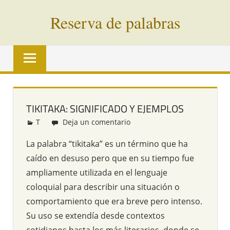
Saltar
Reserva de palabras
al
contenido
Palabras
en
vías
de
extinción
TIKITAKA: SIGNIFICADO Y EJEMPLOS
de
T
Redacción
Deja un comentario
todo
el
La palabra “tikitaka” es un término que ha
mundo
caído en desuso pero que en su tiempo fue
ampliamente utilizada en el lenguaje
coloquial para describir una situación o
comportamiento que era breve pero intenso.
Su uso se extendía desde contextos
cotidianos hasta los más literarios, donde se