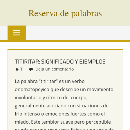
Saltar
Reserva de palabras
al
contenido
Palabras
en
vías
de
extinción
TITIRITAR: SIGNIFICADO Y EJEMPLOS
de
T
Redacción
Deja un comentario
todo
el
La palabra “titiritar” es un verbo
mundo
onomatopeyico que describe un movimiento
involuntario y rítmico del cuerpo,
generalmente asociado con situaciones de
frío intenso o emociones fuertes como el
miedo. Este temblor suave pero perceptible
puede ser una respuesta física a una serie de