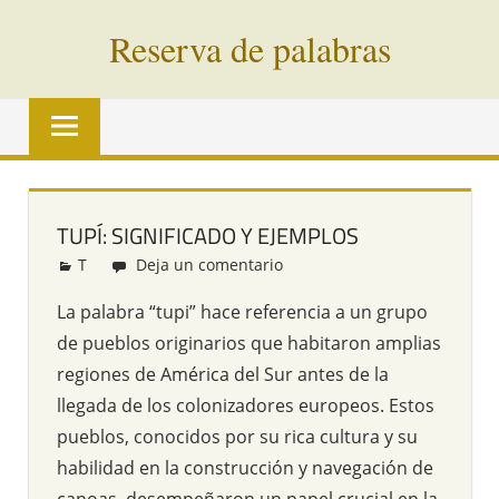
Saltar
Reserva de palabras
al
contenido
Palabras
en
vías
de
extinción
TUPÍ: SIGNIFICADO Y EJEMPLOS
de
T
Redacción
Deja un comentario
todo
el
La palabra “tupi” hace referencia a un grupo
mundo
de pueblos originarios que habitaron amplias
regiones de América del Sur antes de la
llegada de los colonizadores europeos. Estos
pueblos, conocidos por su rica cultura y su
habilidad en la construcción y navegación de
canoas, desempeñaron un papel crucial en la