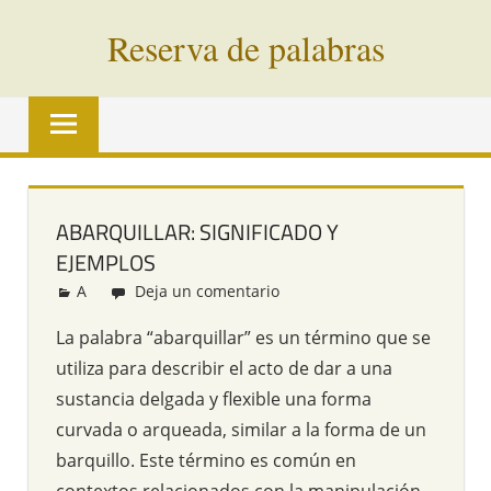
Saltar
Reserva de palabras
al
contenido
Palabras
en
vías
de
extinción
ABARQUILLAR: SIGNIFICADO Y
de
EJEMPLOS
todo
el
A
Redacción
Deja un comentario
mundo
La palabra “abarquillar” es un término que se
utiliza para describir el acto de dar a una
sustancia delgada y flexible una forma
curvada o arqueada, similar a la forma de un
barquillo. Este término es común en
contextos relacionados con la manipulación