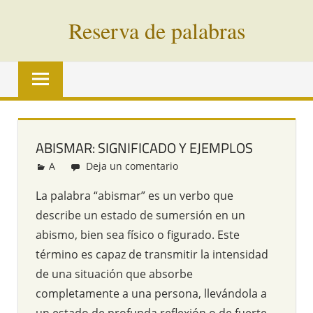
Saltar
Reserva de palabras
al
contenido
Palabras
en
vías
de
extinción
ABISMAR: SIGNIFICADO Y EJEMPLOS
de
A
Redacción
Deja un comentario
todo
el
La palabra “abismar” es un verbo que
mundo
describe un estado de sumersión en un
abismo, bien sea físico o figurado. Este
término es capaz de transmitir la intensidad
de una situación que absorbe
completamente a una persona, llevándola a
un estado de profunda reflexión o de fuerte