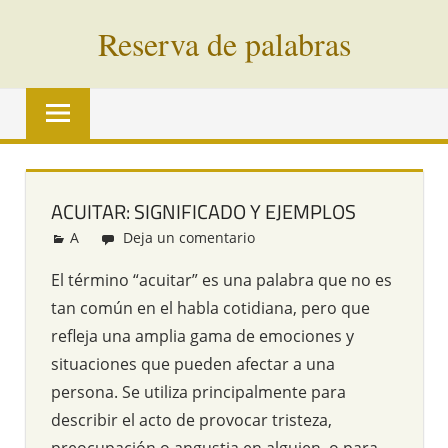
Saltar
Reserva de palabras
al
contenido
Palabras
en
vías
de
extinción
ACUITAR: SIGNIFICADO Y EJEMPLOS
de
A
Redacción
Deja un comentario
todo
el
El término “acuitar” es una palabra que no es
mundo
tan común en el habla cotidiana, pero que
refleja una amplia gama de emociones y
situaciones que pueden afectar a una
persona. Se utiliza principalmente para
describir el acto de provocar tristeza,
preocupación o angustia en alguien, o para