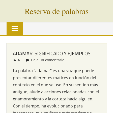
Saltar
Reserva de palabras
al
contenido
Palabras
en
vías
de
extinción
ADAMAR: SIGNIFICADO Y EJEMPLOS
de
A
Redacción
Deja un comentario
todo
el
La palabra “adamar” es una voz que puede
mundo
presentar diferentes matices en función del
contexto en el que se use. En su sentido más
antiguo, alude a acciones relacionadas con el
enamoramiento y la corteza hacia alguien.
Con el tiempo, ha evolucionado para
incorporar un significado más moderno y