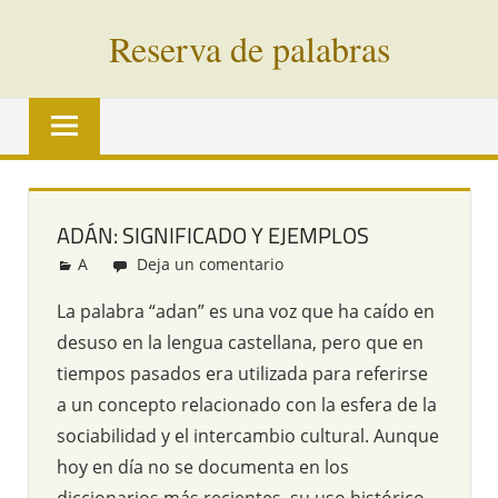
Saltar
Reserva de palabras
al
contenido
Palabras
en
vías
de
extinción
ADÁN: SIGNIFICADO Y EJEMPLOS
de
A
Redacción
Deja un comentario
todo
el
La palabra “adan” es una voz que ha caído en
mundo
desuso en la lengua castellana, pero que en
tiempos pasados era utilizada para referirse
a un concepto relacionado con la esfera de la
sociabilidad y el intercambio cultural. Aunque
hoy en día no se documenta en los
diccionarios más recientes, su uso histórico