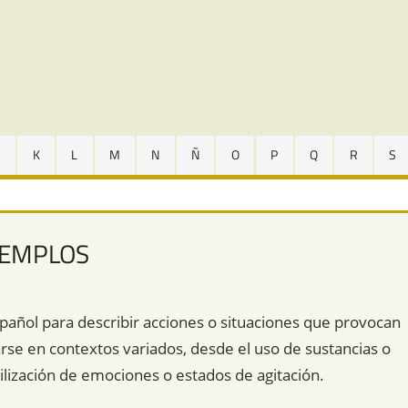
J
K
L
M
N
Ñ
O
P
Q
R
S
JEMPLOS
spañol para describir acciones o situaciones que provocan
rse en contextos variados, desde el uso de sustancias o
ilización de emociones o estados de agitación.