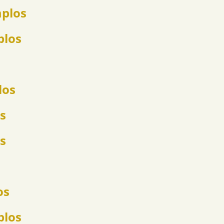
mplos
plos
los
s
s
os
plos