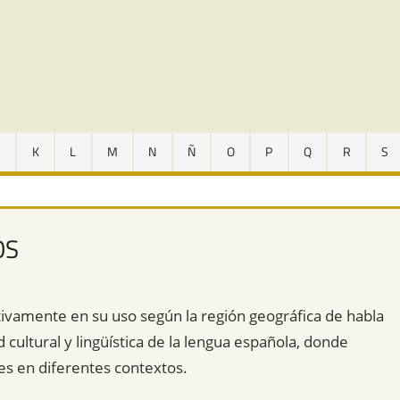
J
K
L
M
N
Ñ
O
P
Q
R
S
OS
cativamente en su uso según la región geográfica de habla
ad cultural y lingüística de la lengua española, donde
s en diferentes contextos.