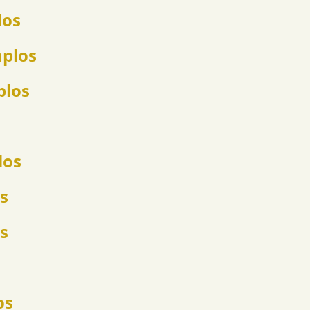
los
mplos
plos
los
s
s
os