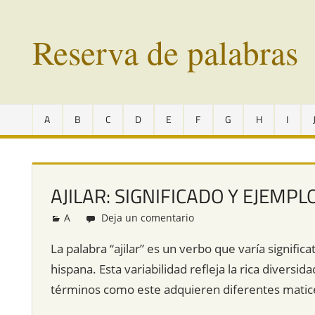
Saltar
al
Reserva de palabras
contenido
Palabras
en
A
B
C
D
E
F
G
H
I
vías
de
extinción
de
AJILAR: SIGNIFICADO Y EJEMPL
todo
el
A
Redacción
Deja un comentario
mundo
La palabra “ajilar” es un verbo que varía signifi
hispana. Esta variabilidad refleja la rica diversid
términos como este adquieren diferentes matice