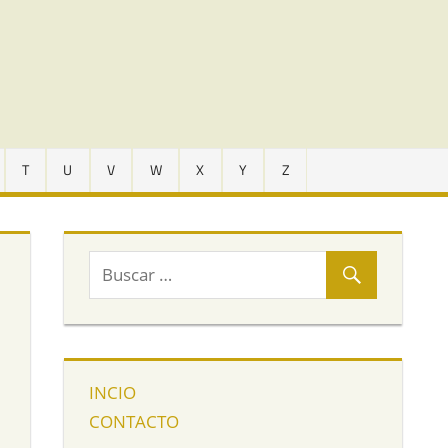
T
U
V
W
X
Y
Z
INCIO
CONTACTO