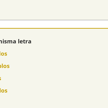
misma letra
los
plos
s
los