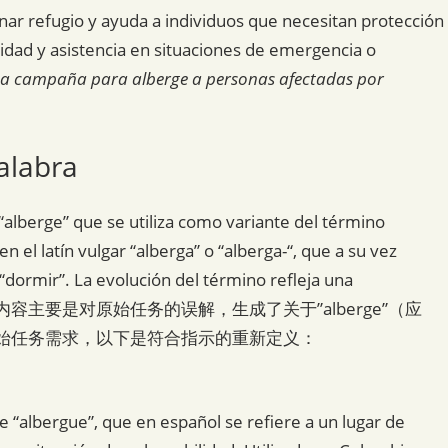
nar refugio y ayuda a individuos que necesitan protección
lidad y asistencia en situaciones de emergencia o
una campaña para alberge a personas afectadas por
alabra
 “alberge” que se utiliza como variante del término
n el latín vulgar “alberga” o “alberga-“, que a su vez
a “dormir”. La evolución del término refleja una
es y变迁后的内容主要是对原始任务的误解，生成了关于”alberge”（应
根据原始任务需求，以下是符合指示的重新定义：
e “albergue”, que en español se refiere a un lugar de