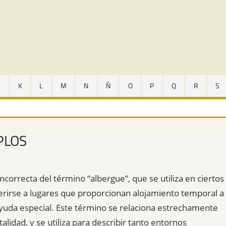
J
K
L
M
N
Ñ
O
P
Q
R
S
PLOS
ncorrecta del término “albergue”, que se utiliza en ciertos
erirse a lugares que proporcionan alojamiento temporal a
yuda especial. Este término se relaciona estrechamente
idad, y se utiliza para describir tanto entornos