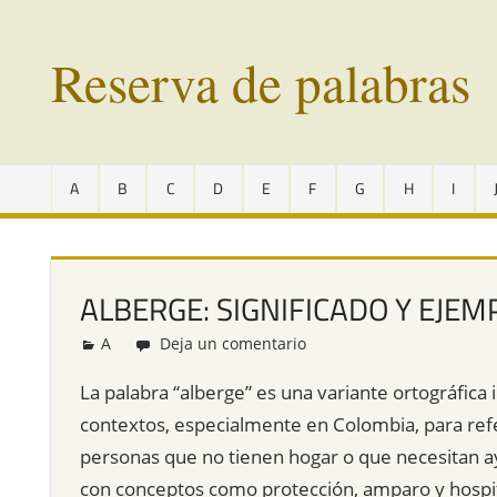
Saltar
al
Reserva de palabras
contenido
Palabras
en
A
B
C
D
E
F
G
H
I
vías
de
extinción
de
ALBERGE: SIGNIFICADO Y EJEM
todo
el
A
Redacción
Deja un comentario
mundo
La palabra “alberge” es una variante ortográfica i
contextos, especialmente en Colombia, para ref
personas que no tienen hogar o que necesitan a
con conceptos como protección, amparo y hospital