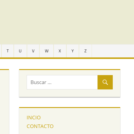
T
U
V
W
X
Y
Z
INCIO
CONTACTO