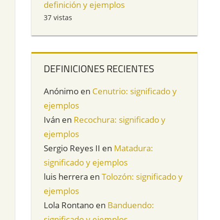
definición y ejemplos
37 vistas
DEFINICIONES RECIENTES
Anónimo
en
Cenutrio: significado y
ejemplos
Iván
en
Recochura: significado y
ejemplos
Sergio Reyes II
en
Matadura:
significado y ejemplos
luis herrera
en
Tolozón: significado y
ejemplos
Lola Rontano
en
Banduendo:
significado y ejemplos