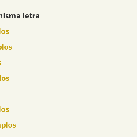
misma letra
los
plos
s
los
los
mplos