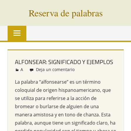
Saltar
Reserva de palabras
al
contenido
Palabras
en
vías
de
extinción
ALFONSEAR: SIGNIFICADO Y EJEMPLOS
de
A
Redacción
Deja un comentario
todo
el
La palabra “alfonsearse” es un término
mundo
coloquial de origen hispanoamericano, que
se utiliza para referirse a la acción de
bromear o burlarse de alguien de una
manera amistosa y en tono de chanza. Esta
palabra, aunque tiene un significado claro, ha
perdido popularidad con el tiempo y ahora se