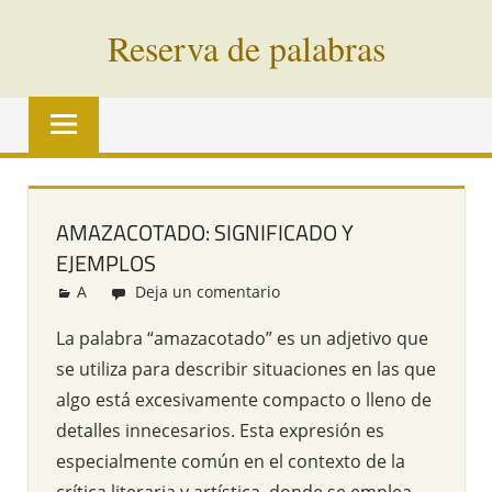
Saltar
Reserva de palabras
al
contenido
Palabras
en
vías
de
extinción
AMAZACOTADO: SIGNIFICADO Y
de
EJEMPLOS
todo
el
A
Redacción
Deja un comentario
mundo
La palabra “amazacotado” es un adjetivo que
se utiliza para describir situaciones en las que
algo está excesivamente compacto o lleno de
detalles innecesarios. Esta expresión es
especialmente común en el contexto de la
crítica literaria y artística, donde se emplea