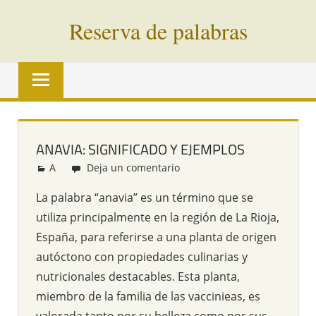
Saltar
Reserva de palabras
al
contenido
Palabras
en
vías
de
extinción
ANAVIA: SIGNIFICADO Y EJEMPLOS
de
A
Redacción
Deja un comentario
todo
el
La palabra “anavia” es un término que se
mundo
utiliza principalmente en la región de La Rioja,
España, para referirse a una planta de origen
autóctono con propiedades culinarias y
nutricionales destacables. Esta planta,
miembro de la familia de las vaccinieas, es
valorada tanto por su belleza como por sus