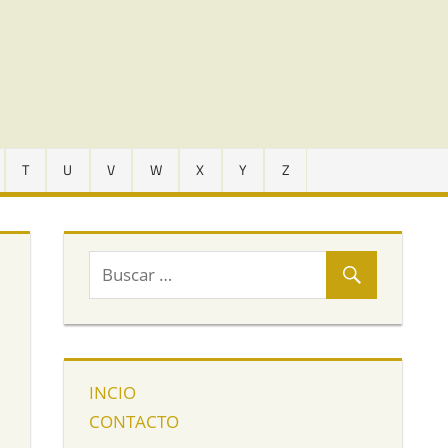
T
U
V
W
X
Y
Z
INCIO
CONTACTO