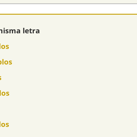
misma letra
los
plos
s
los
los