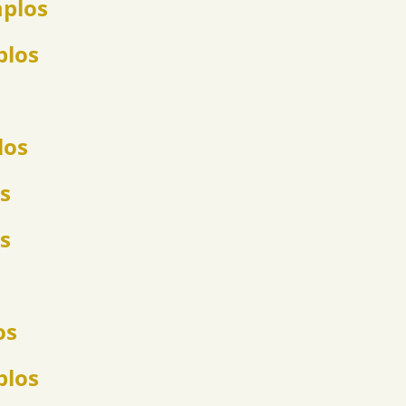
mplos
plos
los
s
s
os
plos