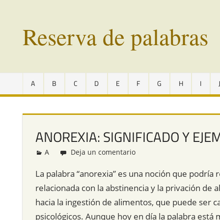
Saltar
al
Reserva de palabras
contenido
Palabras
en
A
B
C
D
E
F
G
H
I
vías
de
extinción
de
ANOREXIA: SIGNIFICADO Y EJE
todo
el
A
Redacción
Deja un comentario
mundo
La palabra “anorexia” es una noción que podría r
relacionada con la abstinencia y la privación de 
hacia la ingestión de alimentos, que puede ser c
psicológicos. Aunque hoy en día la palabra está 