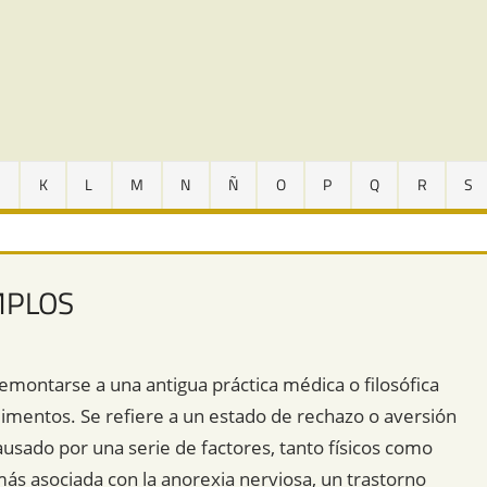
J
K
L
M
N
Ñ
O
P
Q
R
S
MPLOS
emontarse a una antigua práctica médica o filosófica
alimentos. Se refiere a un estado de rechazo o aversión
ausado por una serie de factores, tanto físicos como
más asociada con la anorexia nerviosa, un trastorno