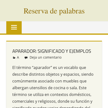
Saltar
Reserva de palabras
al
contenido
Palabras
en
vías
de
extinción
APARADOR: SIGNIFICADO Y EJEMPLOS
de
A
Redacción
Deja un comentario
todo
el
El término “aparador” es un vocablo que
mundo
describe distintos objetos y espacios, siendo
comúnmente asociado con muebles que
albergan utensilios de cocina o sala. Este
término se utiliza en contextos domésticos,
comerciales y religiosos, donde su función y
significado pueden variar dependiendo del