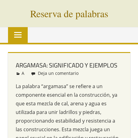
Saltar
Reserva de palabras
al
contenido
Palabras
en
vías
de
extinción
ARGAMASA: SIGNIFICADO Y EJEMPLOS
de
A
Redacción
Deja un comentario
todo
el
La palabra “argamasa” se refiere a un
mundo
componente esencial en la construcción, ya
que esta mezcla de cal, arena y agua es
utilizada para unir ladrillos y piedras,
proporcionando estabilidad y resistencia a
las construcciones. Esta mezcla juega un
papel crucial en la edificación y restauración