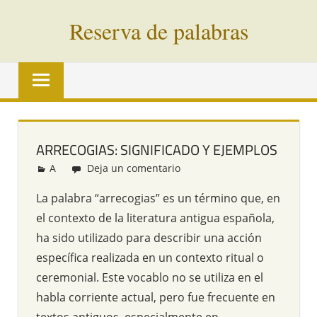
Saltar
Reserva de palabras
al
contenido
Palabras
en
vías
de
extinción
ARRECOGIAS: SIGNIFICADO Y EJEMPLOS
de
A
Redacción
Deja un comentario
todo
el
La palabra “arrecogias” es un término que, en
mundo
el contexto de la literatura antigua española,
ha sido utilizado para describir una acción
específica realizada en un contexto ritual o
ceremonial. Este vocablo no se utiliza en el
habla corriente actual, pero fue frecuente en
textos antiguos, especialmente en