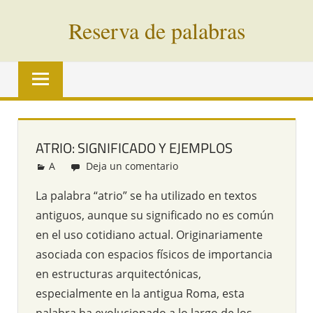
Saltar
Reserva de palabras
al
contenido
Palabras
en
vías
de
extinción
ATRIO: SIGNIFICADO Y EJEMPLOS
de
A
Redacción
Deja un comentario
todo
el
La palabra “atrio” se ha utilizado en textos
mundo
antiguos, aunque su significado no es común
en el uso cotidiano actual. Originariamente
asociada con espacios físicos de importancia
en estructuras arquitectónicas,
especialmente en la antigua Roma, esta
palabra ha evolucionado a lo largo de los