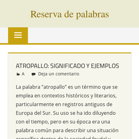
Saltar
Reserva de palabras
al
contenido
Palabras
en
vías
de
extinción
ATROPALLO: SIGNIFICADO Y EJEMPLOS
de
A
Redacción
Deja un comentario
todo
el
La palabra “atropallo” es un término que se
mundo
emplea en contextos históricos y literarios,
particularmente en registros antiguos de
Europa del Sur. Su uso se ha ido diluyendo
con el tiempo, pero en su época era una
palabra común para describir una situación
específica dentro de la sociedad feudal y