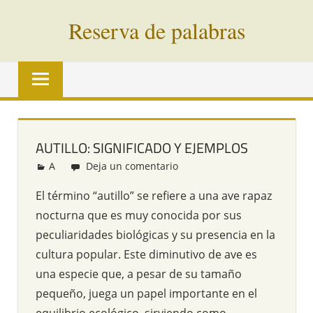
Saltar
Reserva de palabras
al
contenido
Palabras
en
vías
de
extinción
AUTILLO: SIGNIFICADO Y EJEMPLOS
de
A
Redacción
Deja un comentario
todo
el
El término “autillo” se refiere a una ave rapaz
mundo
nocturna que es muy conocida por sus
peculiaridades biológicas y su presencia en la
cultura popular. Este diminutivo de ave es
una especie que, a pesar de su tamaño
pequeño, juega un papel importante en el
equilibrio ecológico, sirviendo como