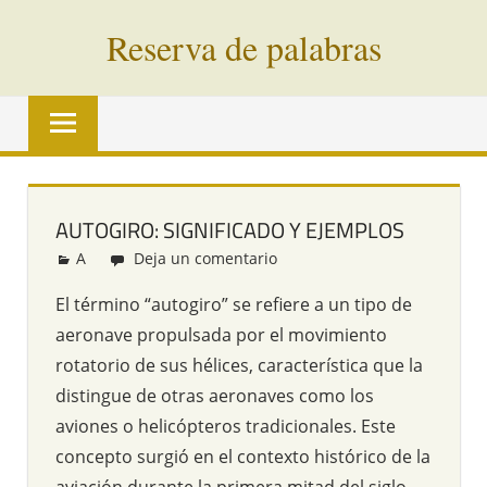
Saltar
Reserva de palabras
al
contenido
Palabras
en
vías
de
extinción
AUTOGIRO: SIGNIFICADO Y EJEMPLOS
de
A
Redacción
Deja un comentario
todo
el
El término “autogiro” se refiere a un tipo de
mundo
aeronave propulsada por el movimiento
rotatorio de sus hélices, característica que la
distingue de otras aeronaves como los
aviones o helicópteros tradicionales. Este
concepto surgió en el contexto histórico de la
aviación durante la primera mitad del siglo