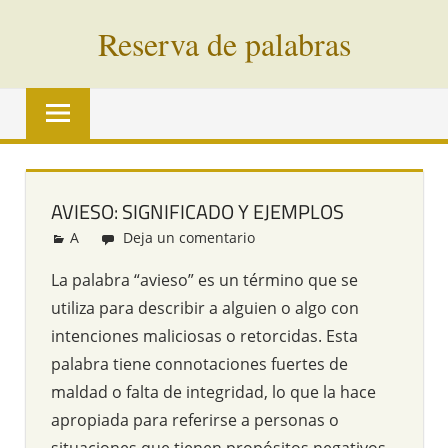
Saltar
Reserva de palabras
al
contenido
Palabras
en
vías
de
extinción
AVIESO: SIGNIFICADO Y EJEMPLOS
de
A
Redacción
Deja un comentario
todo
el
La palabra “avieso” es un término que se
mundo
utiliza para describir a alguien o algo con
intenciones maliciosas o retorcidas. Esta
palabra tiene connotaciones fuertes de
maldad o falta de integridad, lo que la hace
apropiada para referirse a personas o
situaciones que tienen propósitos negativos