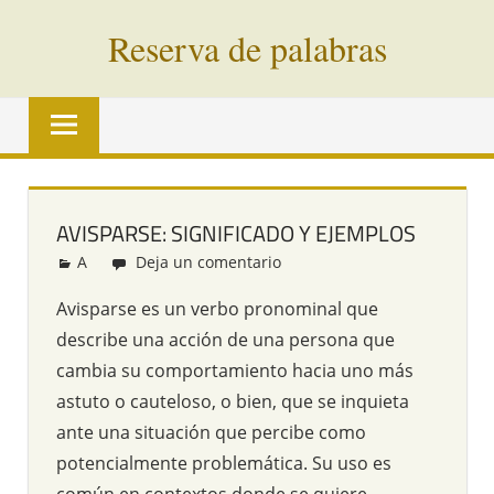
Saltar
Reserva de palabras
al
contenido
Palabras
en
vías
de
extinción
AVISPARSE: SIGNIFICADO Y EJEMPLOS
de
A
Redacción
Deja un comentario
todo
el
Avisparse es un verbo pronominal que
mundo
describe una acción de una persona que
cambia su comportamiento hacia uno más
astuto o cauteloso, o bien, que se inquieta
ante una situación que percibe como
potencialmente problemática. Su uso es
común en contextos donde se quiere