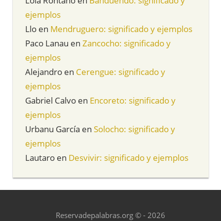
Lola Rontano
en
Banduendo: significado y
ejemplos
Llo
en
Mendruguero: significado y ejemplos
Paco Lanau
en
Zancocho: significado y
ejemplos
Alejandro
en
Cerengue: significado y
ejemplos
Gabriel Calvo
en
Encoreto: significado y
ejemplos
Urbanu García
en
Solocho: significado y
ejemplos
Lautaro
en
Desvivir: significado y ejemplos
Reservadepalabras.org © - 2026