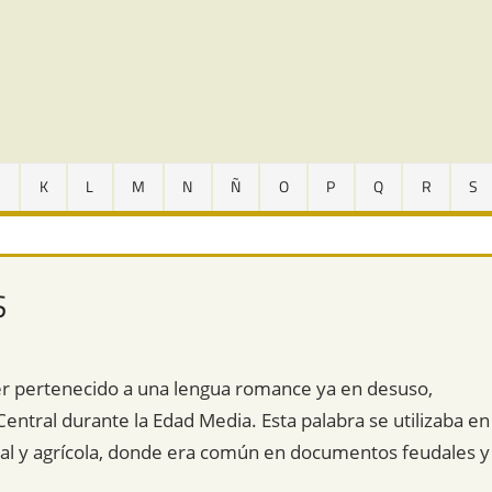
J
K
L
M
N
Ñ
O
P
Q
R
S
S
er pertenecido a una lengua romance ya en desuso,
ntral durante la Edad Media. Esta palabra se utilizaba en
ral y agrícola, donde era común en documentos feudales y