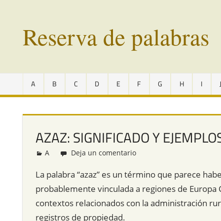
Saltar
al
Reserva de palabras
contenido
Palabras
en
A
B
C
D
E
F
G
H
I
vías
de
extinción
de
AZAZ: SIGNIFICADO Y EJEMPLO
todo
el
A
Redacción
Deja un comentario
mundo
La palabra “azaz” es un término que parece hab
probablemente vinculada a regiones de Europa Ce
contextos relacionados con la administración ru
registros de propiedad.