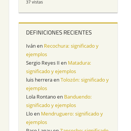
37 vistas
DEFINICIONES RECIENTES
Iván
en
Recochura: significado y
ejemplos
Sergio Reyes II
en
Matadura:
significado y ejemplos
luis herrera
en
Tolozón: significado y
ejemplos
Lola Rontano
en
Banduendo:
significado y ejemplos
Llo
en
Mendruguero: significado y
ejemplos
Paco Lanau
en
Zancocho: significado