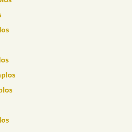
s
los
los
mplos
plos
los