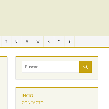
T
U
V
W
X
Y
Z
INCIO
CONTACTO