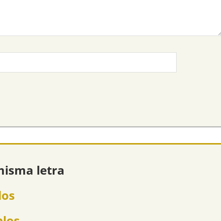
misma letra
los
plos