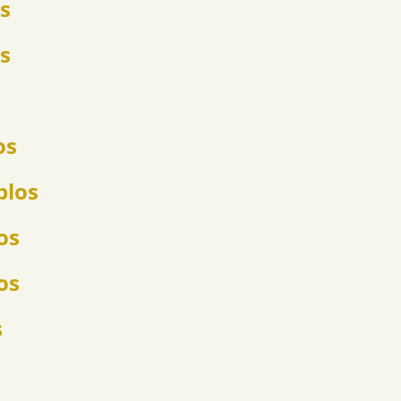
s
s
os
plos
os
os
s