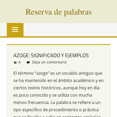
Saltar
Reserva de palabras
al
contenido
Palabras
en
vías
de
extinción
AZOGE: SIGNIFICADO Y EJEMPLOS
de
A
Redacción
Deja un comentario
todo
el
El término “azoge” es un vocablo antiguo que
mundo
se ha mantenido en el ámbito académico y en
ciertos textos históricos, aunque hoy en día
es poco conocido y se utiliza con mucha
menos frecuencia. La palabra se refiere a un
tipo específico de procedimiento o práctica
que se llevaba a cabo en contextos agrícolas