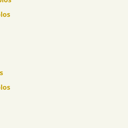
plos
s
los