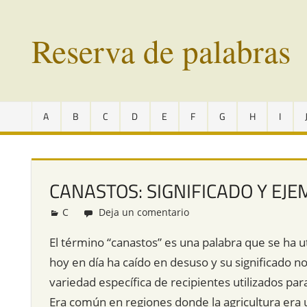
Saltar
al
Reserva de palabras
contenido
Palabras
en
A
B
C
D
E
F
G
H
I
vías
de
extinción
de
CANASTOS: SIGNIFICADO Y EJ
todo
el
C
Redacción
Deja un comentario
mundo
El término “canastos” es una palabra que se ha uti
hoy en día ha caído en desuso y su significado 
variedad específica de recipientes utilizados pa
Era común en regiones donde la agricultura era u