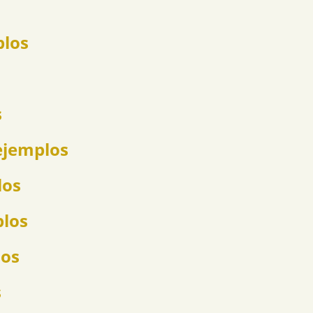
plos
s
ejemplos
los
plos
los
s