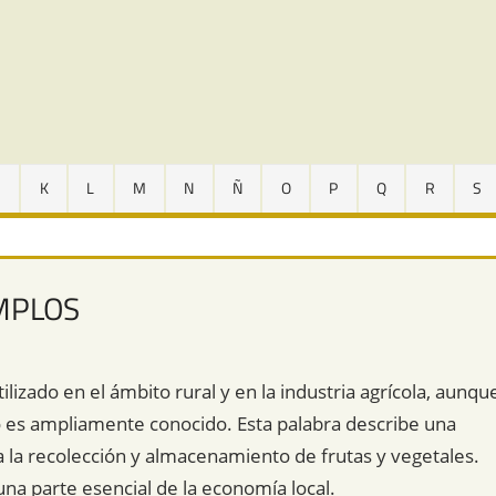
J
K
L
M
N
Ñ
O
P
Q
R
S
EMPLOS
lizado en el ámbito rural y en la industria agrícola, aunqu
no es ampliamente conocido. Esta palabra describe una
ra la recolección y almacenamiento de frutas y vegetales.
na parte esencial de la economía local.