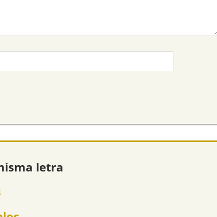
misma letra
s
plos