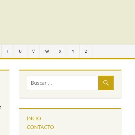
T
U
V
W
X
Y
Z
e
INCIO
CONTACTO