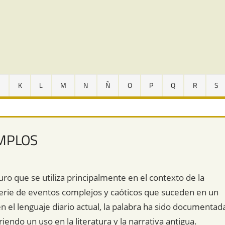
J
K
L
M
N
Ñ
O
P
Q
R
S
EMPLOS
ro que se utiliza principalmente en el contexto de la
a serie de eventos complejos y caóticos que suceden en un
el lenguaje diario actual, la palabra ha sido documentad
iendo un uso en la literatura y la narrativa antigua.