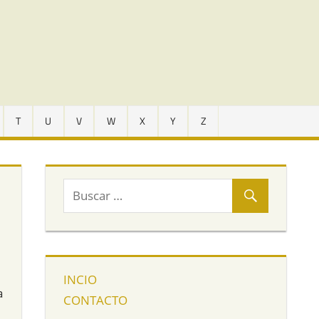
T
U
V
W
X
Y
Z
INCIO
a
CONTACTO