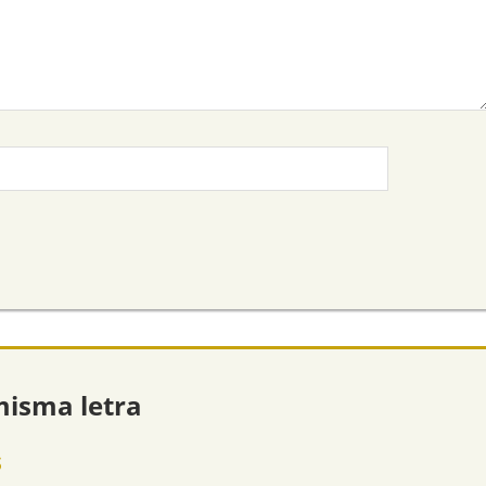
misma letra
s