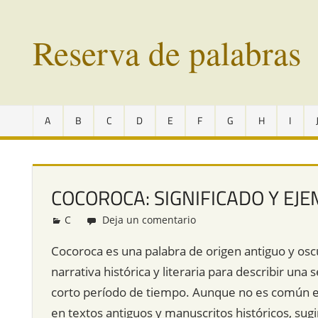
Saltar
al
Reserva de palabras
contenido
Palabras
en
A
B
C
D
E
F
G
H
I
vías
de
extinción
de
COCOROCA: SIGNIFICADO Y EJ
todo
el
C
Redacción
Deja un comentario
mundo
Cocoroca es una palabra de origen antiguo y oscu
narrativa histórica y literaria para describir un
corto período de tiempo. Aunque no es común en 
en textos antiguos y manuscritos históricos, sugir