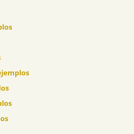
plos
s
ejemplos
los
plos
los
s