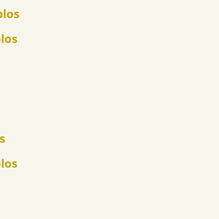
plos
plos
s
los