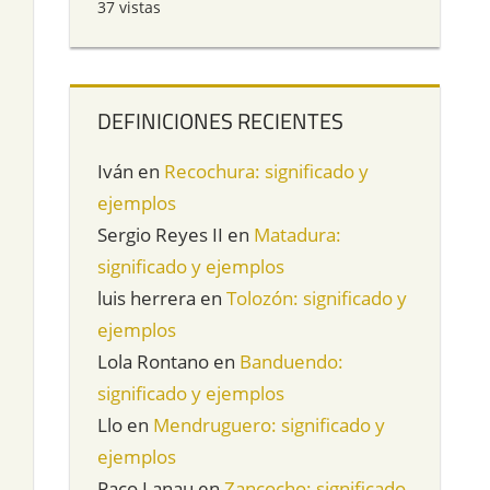
37 vistas
DEFINICIONES RECIENTES
Iván
en
Recochura: significado y
ejemplos
Sergio Reyes II
en
Matadura:
significado y ejemplos
luis herrera
en
Tolozón: significado y
ejemplos
Lola Rontano
en
Banduendo:
significado y ejemplos
Llo
en
Mendruguero: significado y
ejemplos
Paco Lanau
en
Zancocho: significado