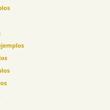
plos
s
ejemplos
los
plos
los
s