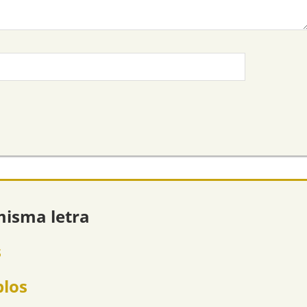
misma letra
s
plos