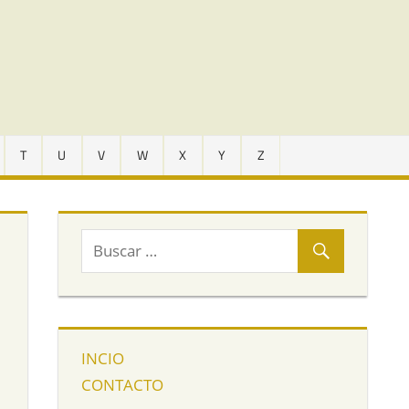
T
U
V
W
X
Y
Z
INCIO
CONTACTO