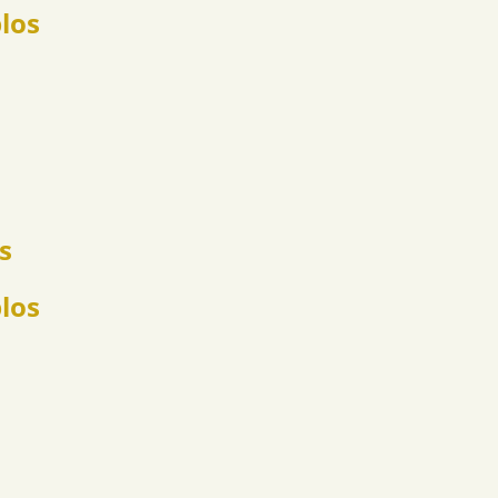
plos
s
los