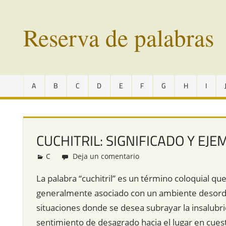
Saltar
al
Reserva de palabras
contenido
Palabras
en
A
B
C
D
E
F
G
H
I
vías
de
extinción
de
CUCHITRIL: SIGNIFICADO Y EJ
todo
el
C
Redacción
Deja un comentario
mundo
La palabra “cuchitril” es un término coloquial que
generalmente asociado con un ambiente desorde
situaciones donde se desea subrayar la insalubri
sentimiento de desagrado hacia el lugar en cues