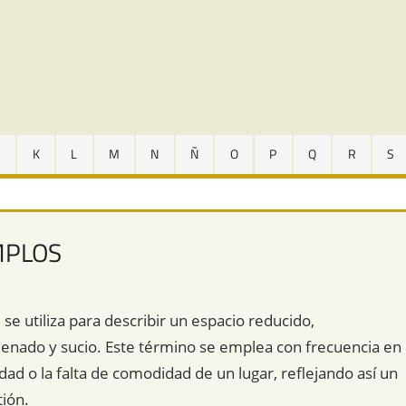
J
K
L
M
N
Ñ
O
P
Q
R
S
EMPLOS
 se utiliza para describir un espacio reducido,
nado y sucio. Este término se emplea con frecuencia en
dad o la falta de comodidad de un lugar, reflejando así un
tión.